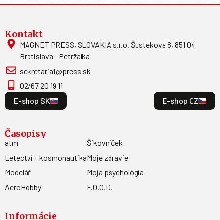
Kontakt
MAGNET PRESS, SLOVAKIA s.r.o. Šustekova 8, 851 04
Bratislava - Petržalka
sekretariat@press.sk
02/67 20 19 11
E-shop SK
E-shop CZ
Časopisy
atm
Šikovníček
Letectví + kosmonautika
Moje zdravie
Modelář
Moja psychológia
AeroHobby
F.O.O.D.
Informácie