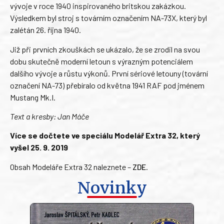
vývoje v roce 1940 inspirovaného britskou zakázkou.
Výsledkem byl stroj s továrním označením NA-73X, který byl
zalétán 26. října 1940.
Již při prvních zkouškách se ukázalo, že se zrodil na svou
dobu skutečně moderní letoun s výrazným potenciálem
dalšího vývoje a růstu výkonů. První sériové letouny (tovární
označení NA-73) přebíralo od května 1941 RAF pod jménem
Mustang Mk.I.
Text a kresby: Jan Máče
Více se dočtete ve speciálu Modelář Extra 32, který
vyšel 25. 9. 2019
Obsah Modeláře Extra 32 naleznete –
ZDE
.
Novinky