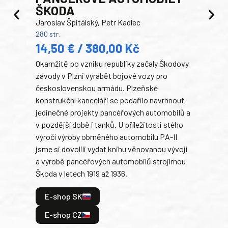
ŠKODA
TA
Jaroslav Špitálský, Petr Kadlec
Ben
280 str.
352 s
14,50 € / 380,00 Kč
22
Okamžitě po vzniku republiky začaly Škodovy
Tank
závody v Plzni vyrábět bojové vozy pro
býva
československou armádu. Plzeňské
Rusk
konstrukční kanceláři se podařilo navrhnout
armá
jedinečné projekty pancéřových automobilů a
stře
v pozdější době i tanků. U příležitosti stého
při 
výročí výroby obrněného automobilu PA-II
blíz
jsme si dovolili vydat knihu věnovanou vývoji
tank
a výrobě pancéřových automobilů strojírnou
v lé
Škoda v letech 1919 až 1936.
tak 
hrdi
E-shop SK
je: 
odeh
E-shop CZ
bitv