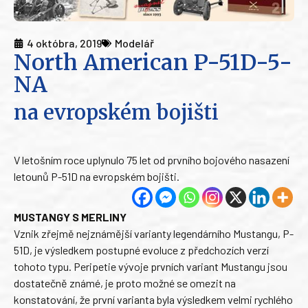
4 októbra, 2019
Modelář
North American P-51D-5-
NA
na evropském bojišti
V letošním roce uplynulo 75 let od prvního bojového nasazení
letounů P-51D na evropském bojišti.
MUSTANGY S MERLINY
Vznik zřejmě nejznámější varianty legendárního Mustangu, P-
51D, je výsledkem postupné evoluce z předchozích verzí
tohoto typu. Peripetie vývoje prvních variant Mustangu jsou
dostatečně známé, je proto možné se omezit na
konstatování, že první varianta byla výsledkem velmi rychlého