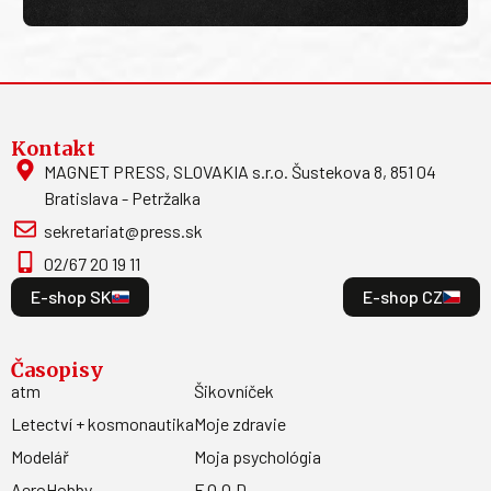
Kontakt
MAGNET PRESS, SLOVAKIA s.r.o. Šustekova 8, 851 04
Bratislava - Petržalka
sekretariat@press.sk
02/67 20 19 11
E-shop SK
E-shop CZ
Časopisy
atm
Šikovníček
Letectví + kosmonautika
Moje zdravie
Modelář
Moja psychológia
AeroHobby
F.O.O.D.