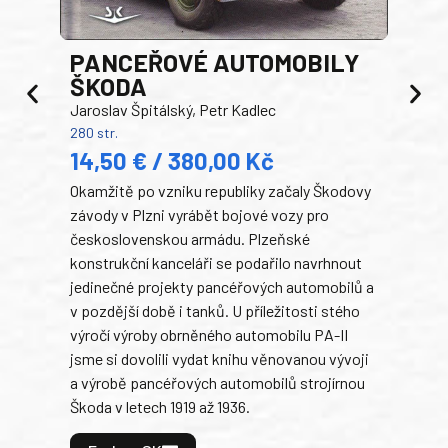
PANCEŘOVÉ AUTOMOBILY
ŠKODA
TA
Jaroslav Špitálský, Petr Kadlec
Ben
280 str.
352 s
14,50 € / 380,00 Kč
22
Okamžitě po vzniku republiky začaly Škodovy
Tank
závody v Plzni vyrábět bojové vozy pro
býva
československou armádu. Plzeňské
Rusk
konstrukční kanceláři se podařilo navrhnout
armá
jedinečné projekty pancéřových automobilů a
stře
v pozdější době i tanků. U příležitosti stého
při 
výročí výroby obrněného automobilu PA-II
blíz
jsme si dovolili vydat knihu věnovanou vývoji
tank
a výrobě pancéřových automobilů strojírnou
v lé
Škoda v letech 1919 až 1936.
tak 
hrdi