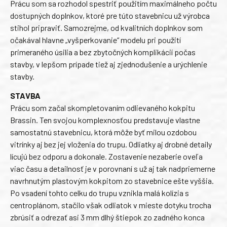
Prácu som sa rozhodol spestriť použitím maximálneho počtu
dostupných doplnkov, ktoré pre túto stavebnicu už výrobca
stihol pripraviť. Samozrejme, od kvalitních doplnkov som
očakával hlavne „vyšperkovanie“ modelu pri použití
primeraného úsilia a bez zbytočných komplikácií počas
stavby, v lepšom prípade tiež aj zjednodušenie a urýchlenie
stavby.
STAVBA
Prácu som začal skompletovaním odlievaného kokpitu
Brassin. Ten svojou komplexnosťou predstavuje vlastne
samostatnú stavebnicu, ktorá môže byť milou ozdobou
vitrínky aj bez jej vloženia do trupu. Odliatky aj drobné detaily
lícujú bez odporu a dokonale. Zostavenie nezaberie oveľa
viac času a detailnosť je v porovnaní s už aj tak nadpriemerne
navrhnutým plastovým kokpitom zo stavebnice ešte vyššia.
Po vsadení tohto celku do trupu vznikla malá kolízia s
centroplánom, stačilo však odliatok v mieste dotyku trocha
zbrúsiť a odrezať asi 3 mm dlhý štiepok zo zadného konca