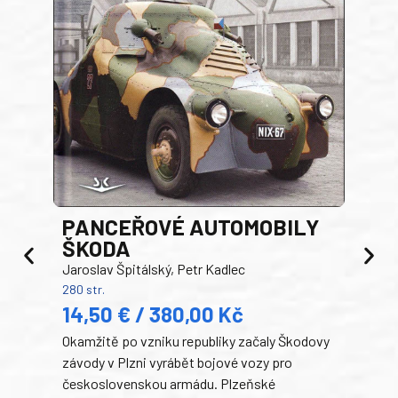
PANCEŘOVÉ AUTOMOBILY
ŠKODA
TA
Jaroslav Špitálský, Petr Kadlec
Ben
280 str.
352 s
14,50 € / 380,00 Kč
22
Okamžitě po vzniku republiky začaly Škodovy
Tank
závody v Plzni vyrábět bojové vozy pro
býva
československou armádu. Plzeňské
Rusk