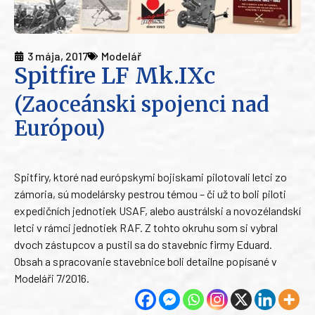
3 mája, 2017
Modelář
Spitfire LF Mk.IXc
(Zaoceánski spojenci nad
Európou)
Spitfiry, ktoré nad európskymi bojiskami pilotovali letci zo
zámoria, sú modelársky pestrou témou – či už to boli piloti
expedičních jednotiek USAF, alebo austrálski a novozélandskí
letci v rámci jednotiek RAF. Z tohto okruhu som si vybral
dvoch zástupcov a pustil sa do stavebníc firmy Eduard.
Obsah a spracovanie stavebnice boli detailne popísané v
Modeláři 7/2016.