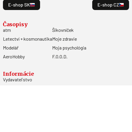
E-shop SK
E-shop CZ
Časopisy
atm
Šikovníček
Letectví + kosmonautika
Moje zdravie
Modelář
Moja psychológia
AeroHobby
F.O.O.D.
Informácie
Vydavateľstvo
Predplatné
Archív
Inzercia
GDPR
Kontakty