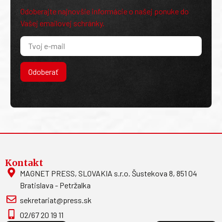
Odoberajte najnovšie informácie o našej ponuke do
Vašej emailovej schránky.
Odoberať
Kontakt
MAGNET PRESS, SLOVAKIA s.r.o. Šustekova 8, 851 04
Bratislava - Petržalka
sekretariat@press.sk
02/67 20 19 11