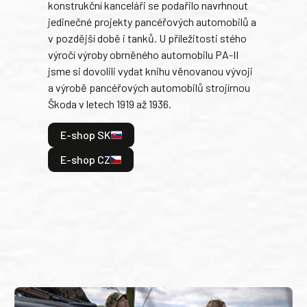
konstrukční kanceláři se podařilo navrhnout
armá
jedinečné projekty pancéřových automobilů a
stře
v pozdější době i tanků. U příležitosti stého
při 
výročí výroby obrněného automobilu PA-II
blíz
jsme si dovolili vydat knihu věnovanou vývoji
tank
a výrobě pancéřových automobilů strojírnou
v lé
Škoda v letech 1919 až 1936.
tak 
hrdi
E-shop SK
je: 
odeh
E-shop CZ
bitv
E
E