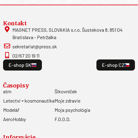
Kontakt
MAGNET PRESS, SLOVAKIA s.r.o. Šustekova 8, 851 04
Bratislava - Petržalka
sekretariat@press.sk
02/67 20 19 11
E-shop SK
E-shop CZ
Časopisy
atm
Šikovníček
Letectví + kosmonautika
Moje zdravie
Modelář
Moja psychológia
AeroHobby
F.O.O.D.
Informácie