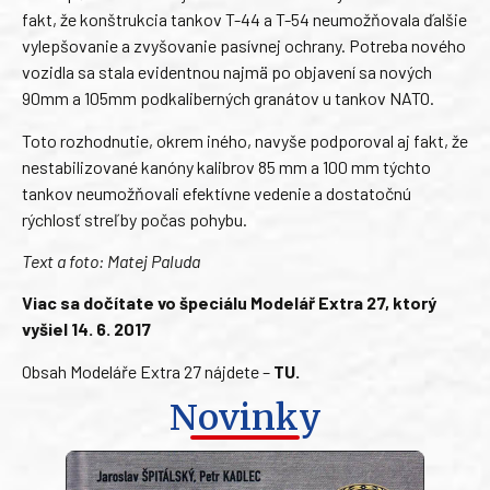
fakt, že konštrukcia tankov T-44 a T-54 neumožňovala ďalšie
vylepšovanie a zvyšovanie pasívnej ochrany. Potreba nového
vozidla sa stala evidentnou najmä po objavení sa nových
90mm a 105mm podkaliberných granátov u tankov NATO.
Toto rozhodnutie, okrem iného, navyše podporoval aj fakt, že
nestabilizované kanóny kalibrov 85 mm a 100 mm týchto
tankov neumožňovali efektívne vedenie a dostatočnú
rýchlosť streľby počas pohybu.
Text a foto: Matej Paluda
Viac sa dočítate vo špeciálu Modelář Extra 27, ktorý
vyšiel 14. 6. 2017
Obsah Modeláře Extra 27 nájdete –
TU
.
Novinky