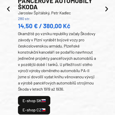
PANCEŘOVÉ AUTOMOBILY
ŠKODA
TA
Jaroslav Špitálský, Petr Kadlec
Ben
280 str.
352 s
14,50 € / 380,00 Kč
22
Okamžitě po vzniku republiky začaly Škodovy
Tank
závody v Plzni vyrábět bojové vozy pro
býva
československou armádu. Plzeňské
Rusk
konstrukční kanceláři se podařilo navrhnout
armá
jedinečné projekty pancéřových automobilů a
stře
v pozdější době i tanků. U příležitosti stého
při 
výročí výroby obrněného automobilu PA-II
blíz
jsme si dovolili vydat knihu věnovanou vývoji
tank
a výrobě pancéřových automobilů strojírnou
v lé
Škoda v letech 1919 až 1936.
tak 
hrdi
E-shop SK
je: 
odeh
E-shop CZ
bitv