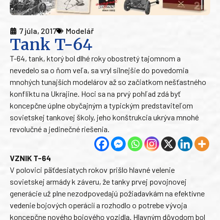
7 júla, 2017
Modelář
Tank T-64
T-64, tank, ktorý bol dlhé roky obostretý tajomnom a
nevedelo sa o ňom veľa, sa vryl silnejšie do povedomia
mnohých tunajších modelárov až so začiatkom nešťastného
konfliktu na Ukrajine. Hoci sa na prvý pohľad zdá byť
koncepčne úplne obyčajným a typickým predstaviteľom
sovietskej tankovej školy, jeho konštrukcia ukrýva mnohé
revolučné a jedinečné riešenia.
VZNIK T-64
V polovici päťdesiatych rokov prišlo hlavné velenie
sovietskej armády k záveru, že tanky prvej povojnovej
generácie už plne nezodpovedajú požiadavkám na efektívne
vedenie bojových operácií a rozhodlo o potrebe vývoja
koncepčne nového bojového vozidla. Hlavným dôvodom bol