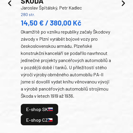
ŠKODA
TA
Jaroslav Špitálský, Petr Kadlec
Ben
280 str.
352 s
14,50 € / 380,00 Kč
22
Okamžitě po vzniku republiky začaly Škodovy
Tank
závody v Plzni vyrábět bojové vozy pro
býva
československou armádu. Plzeňské
Rusk
konstrukční kanceláři se podařilo navrhnout
armá
jedinečné projekty pancéřových automobilů a
stře
v pozdější době i tanků. U příležitosti stého
při 
výročí výroby obrněného automobilu PA-II
blíz
jsme si dovolili vydat knihu věnovanou vývoji
tank
a výrobě pancéřových automobilů strojírnou
v lé
Škoda v letech 1919 až 1936.
tak 
hrdi
E-shop SK
je: 
odeh
E-shop CZ
bitv