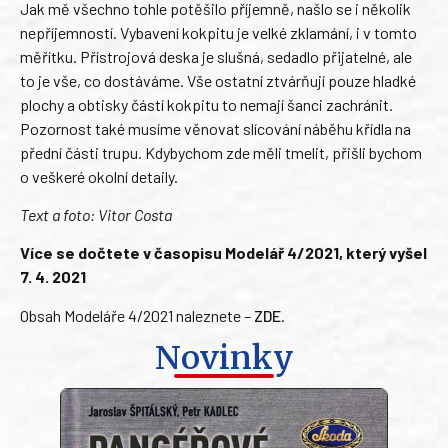
Jak mě všechno tohle potěšilo příjemně, našlo se i několik
nepříjemností. Vybavení kokpitu je velké zklamání, i v tomto
měřítku. Přístrojová deska je slušná, sedadlo přijatelné, ale
to je vše, co dostáváme. Vše ostatní ztvárňují pouze hladké
plochy a obtisky částí kokpitu to nemají šanci zachránit.
Pozornost také musíme věnovat slícování náběhu křídla na
přední části trupu. Kdybychom zde měli tmelit, přišli bychom
o veškeré okolní detaily.
Text a foto: Vitor Costa
Více se dočtete v časopisu Modelář 4/2021, který vyšel
7. 4. 2021
Obsah Modeláře 4/2021 naleznete –
ZDE
.
Novinky