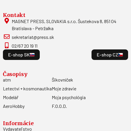
Kontakt
MAGNET PRESS, SLOVAKIA s.r.o. Šustekova 8, 851 04
Bratislava - Petržalka
sekretariat@press.sk
02/67 20 19 11
E-shop SK
E-shop CZ
Časopisy
atm
Šikovníček
Letectví + kosmonautika
Moje zdravie
Modelář
Moja psychológia
AeroHobby
F.O.O.D.
Informácie
Vydavateľstvo