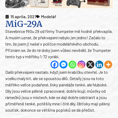
15 apríla, 2021
Modelář
MiG-29A
Stavebnice MiGu 29 od firmy Trumpeter mě hodně překvapila.
A musím uznat, že překvapení nebylo jen jedno! Začalo to
tím, že jsem ji našel v poličce modelářského obchodu.
Přiznám se, že do té doby jsem vůbec nevěděl, že Trumpeter
tento typ v měřítku 1:72 vyrábí.
Další překvapení nastalo, když jsem krabičku otevřel. Je to
vcelku malý kit, ale se spoustou dílů. Detaily jsou na toto
měřítko velice podařené, linky paneláže tenké, ale hluboké.
Díly jsou velice pěkně zpracované, dobře lícují, můstky od
rámečků jsou v místech, kde se dají dobře odstranit a jsou
přiměřeně tenké, potěšily mne i čiré díly. Obtisky mají pěkný
soutisk, dokonce se většina popisků se dá přečíst.