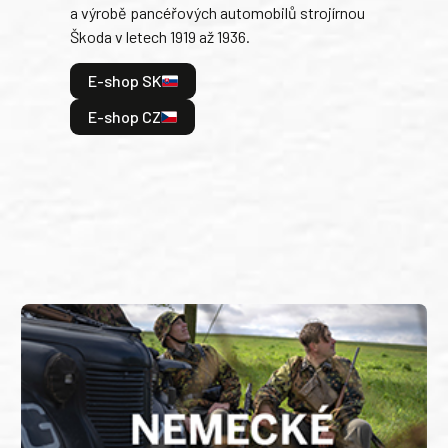
a výrobě pancéřových automobilů strojírnou
v lé
Škoda v letech 1919 až 1936.
tak 
hrdi
E-shop SK
je: 
odeh
E-shop CZ
bitv
E
E