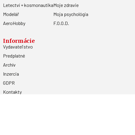
Letectví + kosmonautika
Moje zdravie
Modelář
Moja psychológia
AeroHobby
F.O.O.D.
Informácie
Vydavateľstvo
Predplatné
Archív
Inzercia
GDPR
Kontakty