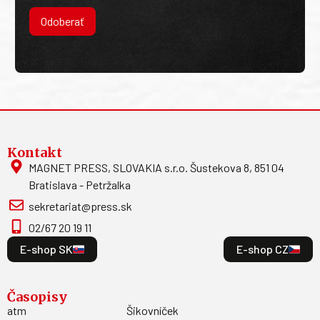
Odoberať
Kontakt
MAGNET PRESS, SLOVAKIA s.r.o. Šustekova 8, 851 04
Bratislava - Petržalka
sekretariat@press.sk
02/67 20 19 11
E-shop SK
E-shop CZ
Časopisy
atm
Šikovníček