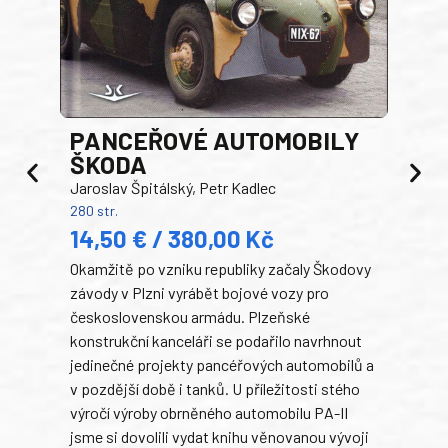
PANCEŘOVÉ AUTOMOBILY
ŠKODA
TA
Jaroslav Špitálský, Petr Kadlec
Ben
280 str.
352 s
14,50 € / 380,00 Kč
22
Okamžitě po vzniku republiky začaly Škodovy
Tank
závody v Plzni vyrábět bojové vozy pro
býva
československou armádu. Plzeňské
Rusk
konstrukční kanceláři se podařilo navrhnout
armá
jedinečné projekty pancéřových automobilů a
stře
v pozdější době i tanků. U příležitosti stého
při 
výročí výroby obrněného automobilu PA-II
blíz
jsme si dovolili vydat knihu věnovanou vývoji
tank