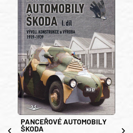
PANCEŘOVÉ AUTOMOBILY
ŠKODA
TA