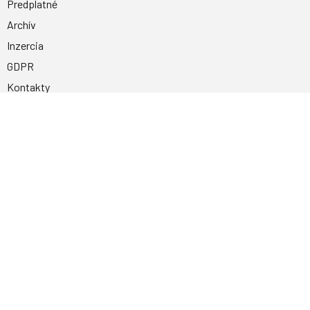
Predplatné
Archív
Inzercia
GDPR
Kontakty
Facebook
Magnetpress.online
© 2023 Všetky práva vyhradené. Dizajn a
programovanie: