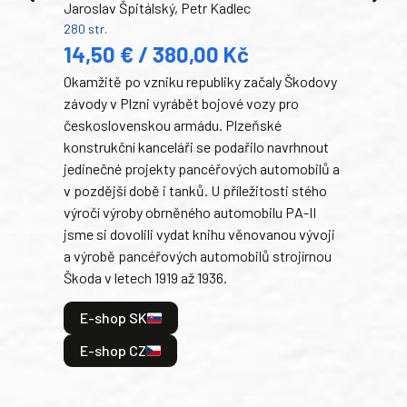
Jaroslav Špitálský, Petr Kadlec
Ben
280 str.
352 s
14,50 € / 380,00 Kč
22
Okamžitě po vzniku republiky začaly Škodovy
Tank
závody v Plzni vyrábět bojové vozy pro
býva
československou armádu. Plzeňské
Rusk
konstrukční kanceláři se podařilo navrhnout
armá
jedinečné projekty pancéřových automobilů a
stře
v pozdější době i tanků. U příležitosti stého
při 
výročí výroby obrněného automobilu PA-II
blíz
jsme si dovolili vydat knihu věnovanou vývoji
tank
a výrobě pancéřových automobilů strojírnou
v lé
Škoda v letech 1919 až 1936.
tak 
hrdi
E-shop SK
je: 
odeh
E-shop CZ
bitv
E