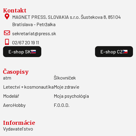
Kontakt
MAGNET PRESS, SLOVAKIA s.r.o. Šustekova 8, 851 04
Bratislava - Petržalka
sekretariat@press.sk
02/67 20 19 11
E-shop SK
E-shop CZ
Časopisy
atm
Šikovníček
Letectví + kosmonautika
Moje zdravie
Modelář
Moja psychológia
AeroHobby
F.O.O.D.
Informácie
Vydavateľstvo