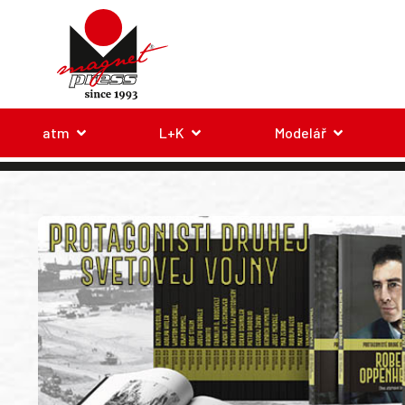
atm
L+K
Modelář