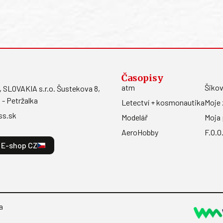
Časopisy
atm
Šikov
LOVAKIA s.r.o. Šustekova 8,
 - Petržalka
Letectví + kosmonautika
Moje 
ss.sk
Modelář
Moja 
AeroHobby
F.O.O
E-shop CZ
a