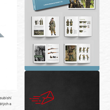
tsubishi
átých a