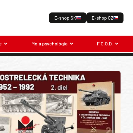
E-shop SK
E-shop CZ
e
Moja psychológia
F.O.O.D.