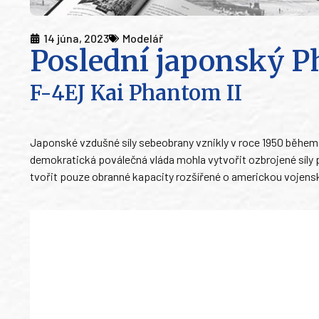
14 júna, 2023
Modelář
Poslední japonský 
F-4EJ Kai Phantom II
Japonské vzdušné síly sebeobrany vznikly v roce 1950 běhe
demokratická poválečná vláda mohla vytvořit ozbrojené síly
tvořit pouze obranné kapacity rozšířené o americkou vojen