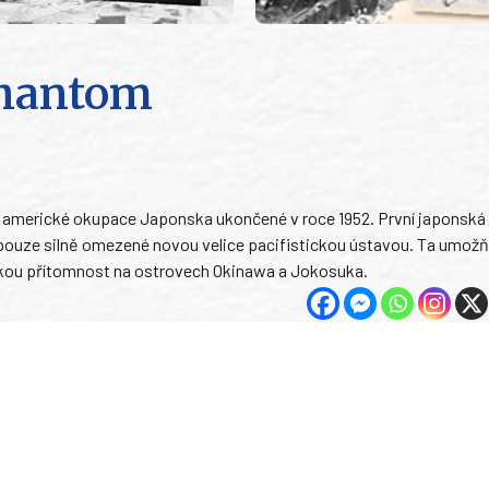
Phantom
m americké okupace Japonska ukončené v roce 1952. První japonská
 pouze silně omezené novou velice pacifistickou ústavou. Ta umož
skou přítomnost na ostrovech Okinawa a Jokosuka.