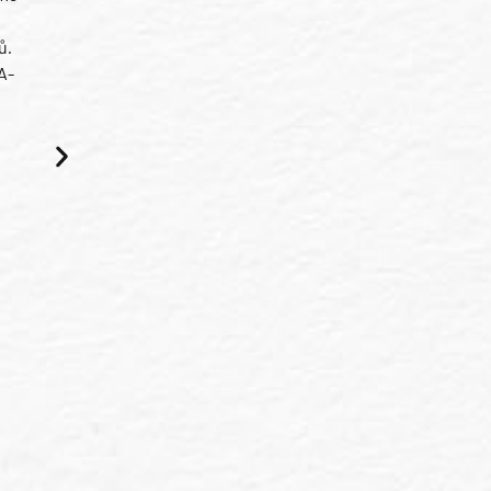
ů.
A-