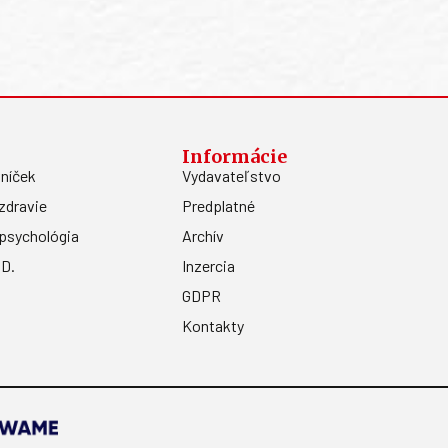
Informácie
níček
Vydavateľstvo
zdravie
Predplatné
psychológia
Archív
.D.
Inzercia
GDPR
Kontakty