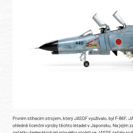
Prvním stíhacím strojem, který JASDF využívalo, byl F-86F. J
ohledně licenční výroby těchto letadel v Japonsku. Na jejím 
začátku šedesátých let minulého století se JASDF začalo rozhl