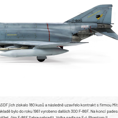
ASDF jich získalo 180 kusů a následně uzavřelo kontrakt s firmou Mi
základě bylo do roku 1961 vyrobeno dalších 300 F-86F. Na konci pades
ížet, čím F-86F Sabre nahradit. Volba padla na F-4 Phantom II.