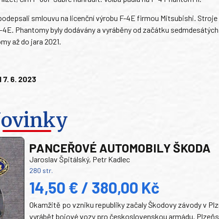
podepsali smlouvu na licenční výrobu F-4E firmou Mitsubishi. Stroje
4E. Phantomy byly dodávány a vyráběny od začátku sedmdesátých l
omy až do jara 2021.
 7. 6. 2023
ovinky
PANCEŘOVÉ AUTOMOBILY ŠKODA
Jaroslav Špitálský, Petr Kadlec
280 str.
14,50 € / 380,00 Kč
Okamžitě po vzniku republiky začaly Škodovy závody v Plz
vyrábět bojové vozy pro československou armádu. Plzeň