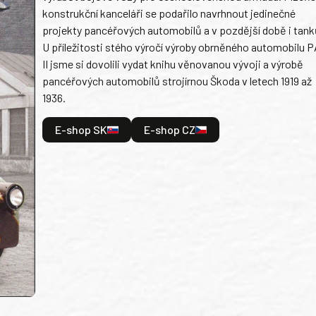
konstrukční kanceláři se podařilo navrhnout jedinečné
projekty pancéřových automobilů a v pozdější době i tank
U příležitosti stého výročí výroby obrněného automobilu P
II jsme si dovolili vydat knihu věnovanou vývoji a výrobě
pancéřových automobilů strojírnou Škoda v letech 1919 až
1936.
E-shop SK
E-shop CZ