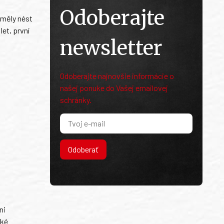
Odoberajte
 měly nést
et, první
newsletter
Odoberajte najnovšie informácie o
našej ponuke do Vašej emailovej
schránky.
Odoberať
ni
ské