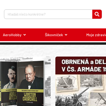
AeroHobby
Šikovníček
Moje zdravi