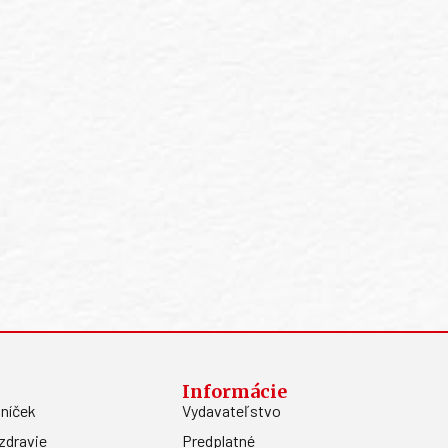
Informácie
níček
Vydavateľstvo
zdravie
Predplatné