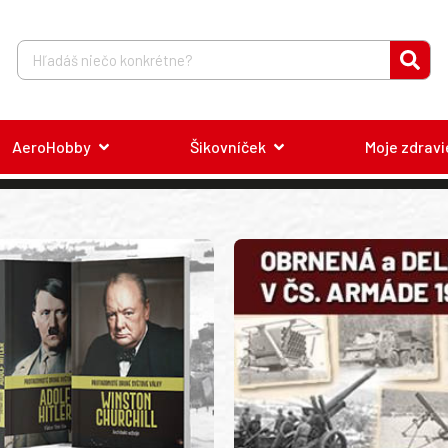
AeroHobby
Šikovníček
Moje zdravi