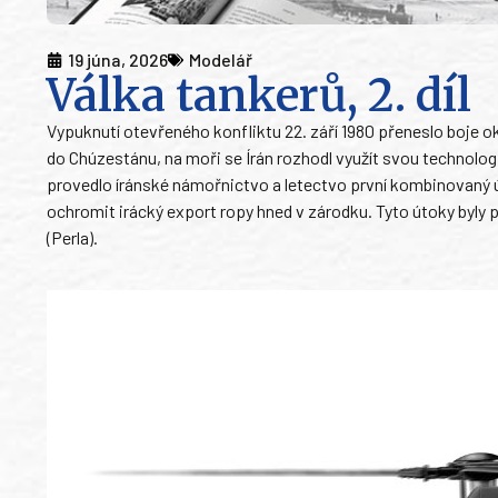
19 júna, 2026
Modelář
Válka tankerů, 2. díl
Vypuknutí otevřeného konfliktu 22. září 1980 přeneslo boje o
do Chúzestánu, na moři se Írán rozhodl využít svou technologi
provedlo íránské námořnictvo a letectvo první kombinovaný úd
ochromit irácký export ropy hned v zárodku. Tyto útoky byly 
(Perla).