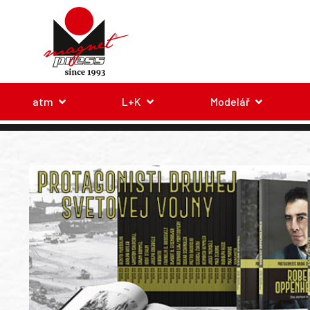
atm
L+K
Modelář