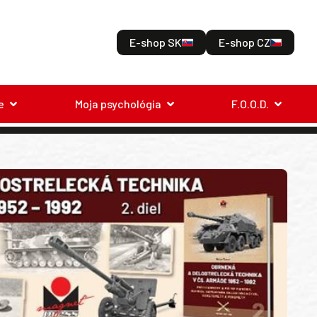
E-shop SK
E-shop CZ
e
Moja psychológia
F.O.O.D.