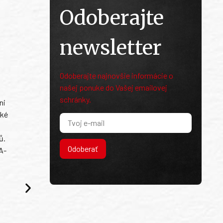
Odoberajte
newsletter
Odoberajte najnovšie informácie o
našej ponuke do Vašej emailovej
schránky.
ni
ské
ů.
Odoberať
A-