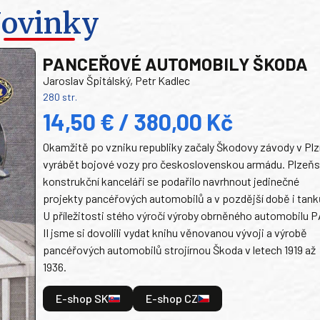
ovinky
PANCEŘOVÉ AUTOMOBILY ŠKODA
Jaroslav Špitálský, Petr Kadlec
280 str.
14,50 € / 380,00 Kč
Okamžitě po vzniku republiky začaly Škodovy závody v Plz
vyrábět bojové vozy pro československou armádu. Plzeň
konstrukční kanceláři se podařilo navrhnout jedinečné
projekty pancéřových automobilů a v pozdější době i tank
U příležitosti stého výročí výroby obrněného automobilu P
II jsme si dovolili vydat knihu věnovanou vývoji a výrobě
pancéřových automobilů strojírnou Škoda v letech 1919 až
1936.
E-shop SK
E-shop CZ