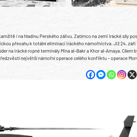
kamžitě i na hladinu Perského zálivu. Zatímco na zemi irácké síly po
ckou převahu k totální eliminaci iráckého námořnictva. Již 24. září
er na irácké ropné terminály Mina al-Bakr a Khor al-Amaya. Cílem b
předzvěstí největší námořní operace celého konfliktu – operace Mor