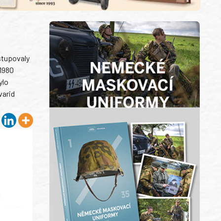
stupovaly
 1980
ylo
varid