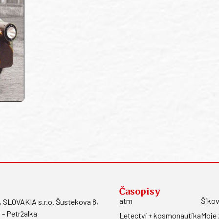
Časopisy
atm
Šikov
LOVAKIA s.r.o. Šustekova 8,
 - Petržalka
Letectví + kosmonautika
Moje 