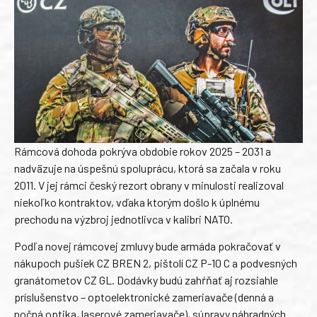
Rámcová dohoda pokrýva obdobie rokov 2025 – 2031 a
nadväzuje na úspešnú spoluprácu, ktorá sa začala v roku
2011. V jej rámci český rezort obrany v minulosti realizoval
niekoľko kontraktov, vďaka ktorým došlo k úplnému
prechodu na výzbroj jednotlivca v kalibri NATO.
Podľa novej rámcovej zmluvy bude armáda pokračovať v
nákupoch pušiek CZ BREN 2, pištolí CZ P-10 C a podvesných
granátometov CZ GL. Dodávky budú zahŕňať aj rozsiahle
príslušenstvo – optoelektronické zameriavače (denná a
nočná optika, laserové zameriavače), súpravy náhradných