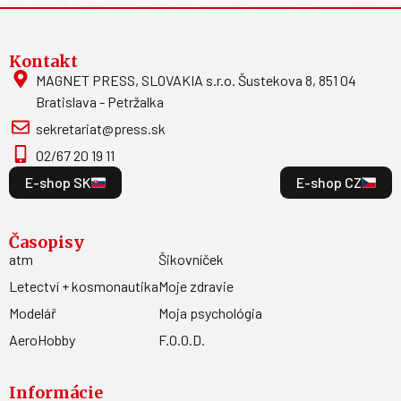
Kontakt
MAGNET PRESS, SLOVAKIA s.r.o. Šustekova 8, 851 04
Bratislava - Petržalka
sekretariat@press.sk
02/67 20 19 11
E-shop SK
E-shop CZ
Časopisy
atm
Šikovníček
Letectví + kosmonautika
Moje zdravie
Modelář
Moja psychológia
AeroHobby
F.O.O.D.
Informácie