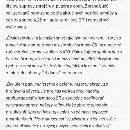
dielov, súpravy zbrojárov, puzdrá a obaly. Zbrane budú
nakupované postupne podľa aktuálnych potrieb armády a
celková suma 4,26 miliardy korún bez DPH nemusí byť
vyčerpaná.
„Česká zbrojovka je naším strategickým partnerom, ktorý sa
podieľal na kompletnom prezbrojení Armády ČR na moderné
ručné palné zbrane v kalibri NATO. Pokračujúca spolupráca s
českou firmou, ktorá patrí medzi desať najväčších výrobcov
týchto zbraní na svete, je úplne logickým krokom,“
uviedla
ministerka obrany ČR Jana Černochová.
„Ďakujem pani ministerke a celému rezortu obrany za
prejavenú dôveru. Je pre nás veľkou cťou naďalej
spolupracovať s Armádou ČR a spoločne posilňovať
obranyschopnosť našej krajiny. Naše zbrane dlhodobo
preukazujú spoľahlivosť aj kvalitu v reálnych bojových
podmienkach. Tieto skúsenosti využívame na ich neustále
zdokonaľovanie a na vývoj nových generácií produktov,“