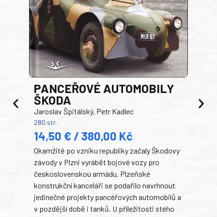
PANCEŘOVÉ AUTOMOBILY
ŠKODA
TA
Jaroslav Špitálský, Petr Kadlec
Ben
280 str.
352 s
14,50 € / 380,00 Kč
22
Okamžitě po vzniku republiky začaly Škodovy
Tank
závody v Plzni vyrábět bojové vozy pro
býva
československou armádu. Plzeňské
Rusk
konstrukční kanceláři se podařilo navrhnout
armá
jedinečné projekty pancéřových automobilů a
stře
v pozdější době i tanků. U příležitosti stého
při 