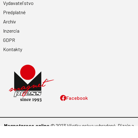
Vydavateľstvo
Predplatné
Archív
Inzercia
GDPR
Kontakty
Facebook
Magnetpress.online
© 2023 Všetky práva vyhradené. Dizajn a
programovanie: