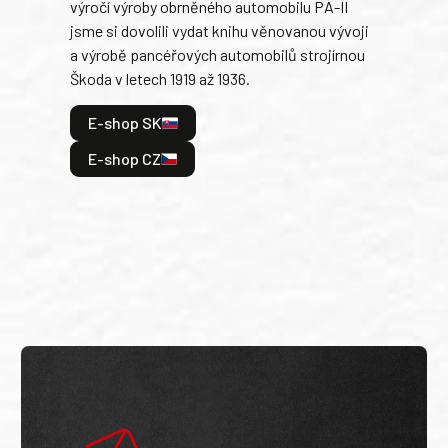
výročí výroby obrněného automobilu PA-II
blíz
jsme si dovolili vydat knihu věnovanou vývoji
tank
a výrobě pancéřových automobilů strojírnou
v lé
Škoda v letech 1919 až 1936.
tak 
hrdi
E-shop SK
je: 
odeh
E-shop CZ
bitv
E
E