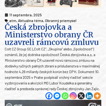
11 septembra, 2025
atm
,
Aktuálna téma
,
Obranný priemysel
Česká zbrojovka a
Ministerstvo obrany ČR
uzavreli rámcovú zmluvu
Colt CZ Group SE („Colt CZ“, „Skupina“ alebo „Spoločnosť“)
oznámil, že jej dcérska spoločnosť Česká zbrojovka a.s. a
Ministerstvo obrany ČR uzavreli novú rámcovú zmluvu na
dodávky ručných palných zbraní a príslušenstva v maximálnej
hodnote 4,26 miliardy českých korún bez DPH. Dokument 10.
septembra 2025 v Prahe podpísali vrchný riaditeľ sekcie
vyzbrojovania a akvizícií MO Lubor Koudelka a generálny
riaditeľ a predseda správnej rady Českej zbrojovky Jan Zajíc.