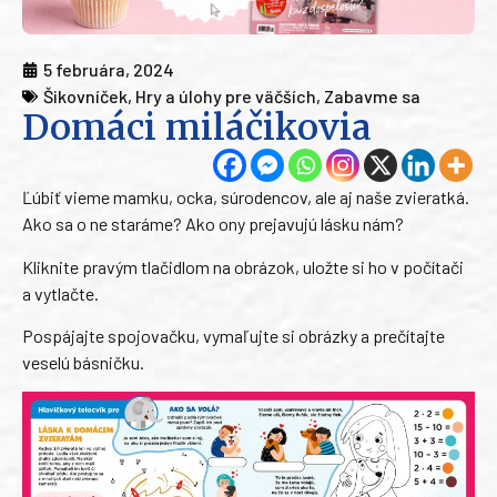
5 februára, 2024
Šikovníček
,
Hry a úlohy pre väčších
,
Zabavme sa
Domáci miláčikovia
Ľúbiť vieme mamku, ocka, súrodencov, ale aj naše zvieratká.
Ako sa o ne staráme? Ako ony prejavujú lásku nám?
Kliknite pravým tlačidlom na obrázok, uložte si ho v počítači
a vytlačte.
Pospájajte spojovačku, vymaľujte si obrázky a prečítajte
veselú básničku.