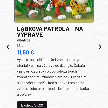
LABKOVÁ PATROLA – NA
VÝPRAVE
Albatros
56 str.
PR
11,50 €
RO
Vyberte sa s obľúbenými záchranárskymi
Egm
šteniatkami na výpravu do džungle. Čakajú
192 s
14
vás dve rozprávky o dobrodružstvách
zohratého tímu známych hrdinov. Prečítajte
V te
si, čo všetko zažili, keď sledovali neznáme
dobr
zviera, alebo ako dopadla lekárska prehliadka
a ic
u opičiek.
kama
divo
E-shop SK