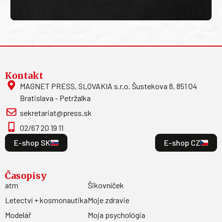
Kontakt
MAGNET PRESS, SLOVAKIA s.r.o. Šustekova 8, 851 04
Bratislava - Petržalka
sekretariat@press.sk
02/67 20 19 11
E-shop SK
E-shop CZ
Časopisy
atm
Šikovníček
Letectví + kosmonautika
Moje zdravie
Modelář
Moja psychológia