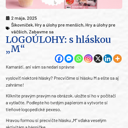
2 mája, 2025
Šikovníček
,
Hry a úlohy pre menších
,
Hry a úlohy pre
väčších
,
Zabavme sa
LOGOÚLOHY: s hláskou
„M“
Kamaráti, ani vám sa nedarí správne
vysloviť niektoré hlásky? Precvičíme si hlásku M a ešte sa aj
zahráme!
Kliknite pravým pravým na obrázok, uložte si ho v počítači
a vytlačte. Podlepte ho tvrdým papierom a vytvorte si
tieňové logopedické pexeso.
Hravou formou si precvičte hlásku „M“ vďaka veselým
aktivitám a básničke.