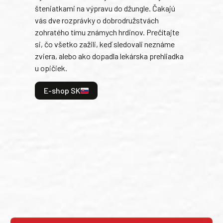
šteniatkami na výpravu do džungle. Čakajú
192 s
14
vás dve rozprávky o dobrodružstvách
zohratého tímu známych hrdinov. Prečítajte
V te
si, čo všetko zažili, keď sledovali neznáme
dobr
zviera, alebo ako dopadla lekárska prehliadka
a ic
u opičiek.
kama
divo
E-shop SK
uspa
všet
ste 
konc
E