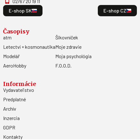
02/67 20 19 11
E-shop SK
E-shop CZ
Časopisy
atm
Šikovníček
Letectví + kosmonautika
Moje zdravie
Modelář
Moja psychológia
AeroHobby
F.O.O.D.
Informácie
Vydavateľstvo
Predplatné
Archív
Inzercia
GDPR
Kontakty