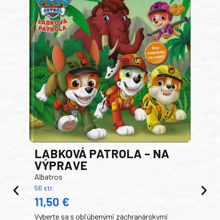
LABKOVÁ PATROLA – NA
VÝPRAVE
Albatros
56 str.
PR
11,50 €
RO
Vyberte sa s obľúbenými záchranárskymi
Egm