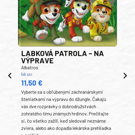
LABKOVÁ PATROLA – NA
VÝPRAVE
Albatros
56 str.
PR
11,50 €
RO
Vyberte sa s obľúbenými záchranárskymi
Egm
šteniatkami na výpravu do džungle. Čakajú
192 s
14
vás dve rozprávky o dobrodružstvách
zohratého tímu známych hrdinov. Prečítajte
V te
si, čo všetko zažili, keď sledovali neznáme
dobr
zviera, alebo ako dopadla lekárska prehliadka
a ic