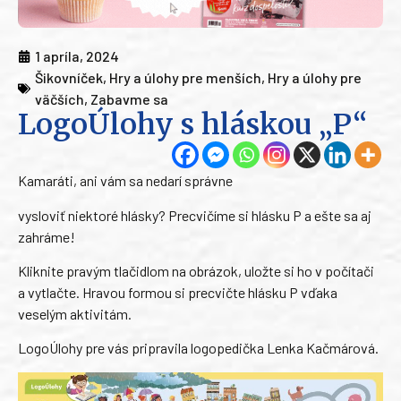
1 apríla, 2024
Šikovníček
,
Hry a úlohy pre menších
,
Hry a úlohy pre
väčších
,
Zabavme sa
LogoÚlohy s hláskou „P“
Kamaráti, ani vám sa nedarí správne
vysloviť niektoré hlásky? Precvičíme si hlásku P a ešte sa aj
zahráme!
Kliknite pravým tlačidlom na obrázok, uložte si ho v počítači
a vytlačte. Hravou formou si precvičte hlásku P vďaka
veselým aktivitám.
LogoÚlohy pre vás pripravila logopedička Lenka Kačmárová.