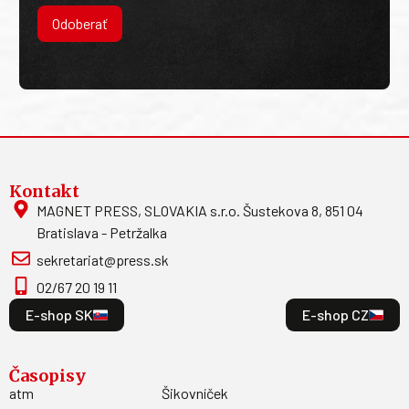
Odoberať
Kontakt
MAGNET PRESS, SLOVAKIA s.r.o. Šustekova 8, 851 04
Bratislava - Petržalka
sekretariat@press.sk
02/67 20 19 11
E-shop SK
E-shop CZ
Časopisy
atm
Šikovníček