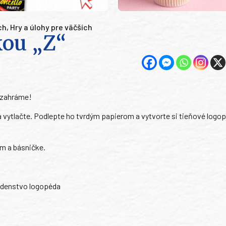
ch
,
Hry a úlohy pre väčších
ou „Z“
j zahráme!
 a vytlačte. Podlepte ho tvrdým papierom a vytvorte si tieňové logo
ám a básničke.
adenstvo logopéda