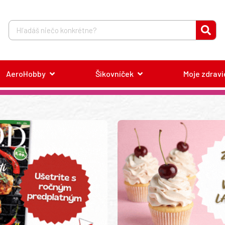
AeroHobby
Šikovníček
Moje zdravi