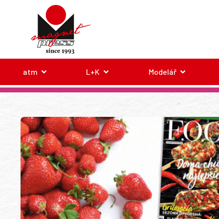
atm
L+K
Modelář