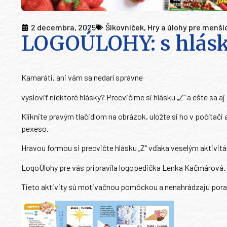
2 decembra, 2025
Šikovníček
,
Hry a úlohy pre menší
LOGOÚLOHY: s hlásk
Kamaráti, ani vám sa nedarí správne
vysloviť niektoré hlásky? Precvičíme si hlásku „Z“ a ešte sa a
Kliknite pravým tlačidlom na obrázok, uložte si ho v počítači
pexeso.
Hravou formou si precvičte hlásku „Z“ vďaka veselým aktivit
LogoÚlohy pre vás pripravila logopedička Lenka Kačmárová.
Tieto aktivity sú motivačnou pomôckou a nenahrádzajú por