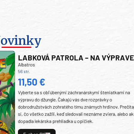
ovinky
LABKOVÁ PATROLA – NA VÝPRAV
Albatros
56 str.
11,50 €
Vyberte sa s obľúbenými záchranárskymi šteniatkami na
výpravu do džungle. Čakajú vás dve rozprávky o
dobrodružstvách zohratého tímu známych hrdinov. Prečíta
si, čo všetko zažili, keď sledovali neznáme zviera, alebo a
dopadla lekárska prehliadka u opičiek.