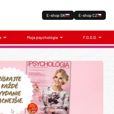
E-shop SK
E-shop CZ
e
Moja psychológia
F.O.O.D.