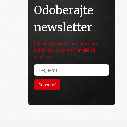
Odoberajte
newsletter
Odoberajte najnovšie informácie o
našej ponuke do Vašej emailovej
schránky.
Odoberať