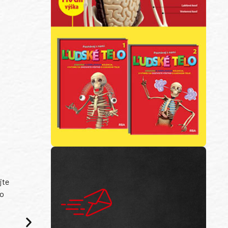
E
jte
ko