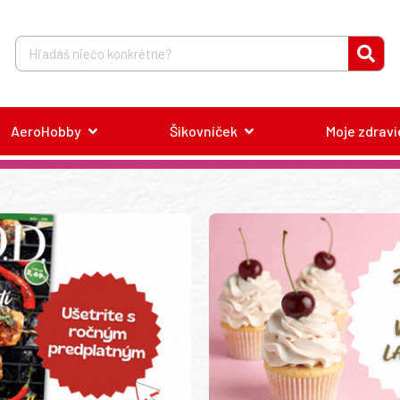
AeroHobby
Šikovníček
Moje zdravi