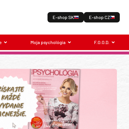
E-shop SK
E-shop CZ
e
Moja psychológia
F.O.O.D.