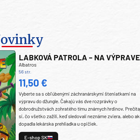
ovinky
LABKOVÁ PATROLA – NA VÝPRAV
Albatros
56 str.
11,50 €
Vyberte sa s obľúbenými záchranárskymi šteniatkami na
výpravu do džungle. Čakajú vás dve rozprávky o
dobrodružstvách zohratého tímu známych hrdinov. Prečíta
si, čo všetko zažili, keď sledovali neznáme zviera, alebo a
dopadla lekárska prehliadka u opičiek.
E-shop SK