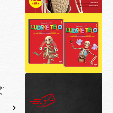
E
jte
ko