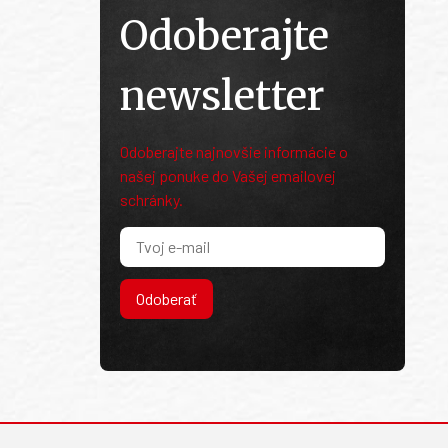
Odoberajte
newsletter
Odoberajte najnovšie informácie o
našej ponuke do Vašej emailovej
schránky.
Odoberať