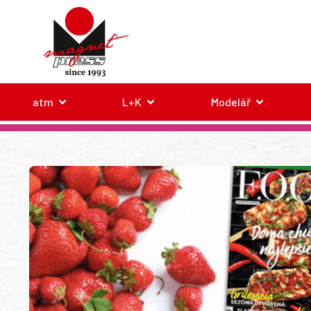
atm
L+K
Modelář