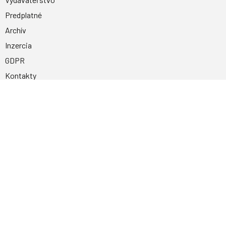
Predplatné
Archív
Inzercia
GDPR
Kontakty
Facebook
Magnetpress.online
© 2023 Všetky práva vyhradené. Dizajn a
programovanie: