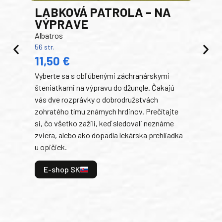
LABKOVÁ PATROLA – NA
VÝPRAVE
Albatros
56 str.
PR
11,50 €
RO
Vyberte sa s obľúbenými záchranárskymi
Egm
šteniatkami na výpravu do džungle. Čakajú
192 s
14
vás dve rozprávky o dobrodružstvách
zohratého tímu známych hrdinov. Prečítajte
V te
si, čo všetko zažili, keď sledovali neznáme
dobr
zviera, alebo ako dopadla lekárska prehliadka
a ic
u opičiek.
kama
divo
E-shop SK
uspa
všet
ste 
konc