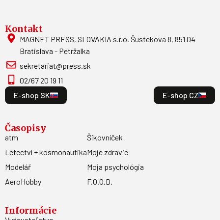
Kontakt
MAGNET PRESS, SLOVAKIA s.r.o. Šustekova 8, 851 04
Bratislava - Petržalka
sekretariat@press.sk
02/67 20 19 11
E-shop SK
E-shop CZ
Časopisy
atm
Šikovníček
Letectví + kosmonautika
Moje zdravie
Modelář
Moja psychológia
AeroHobby
F.O.O.D.
Informácie
Vydavateľstvo