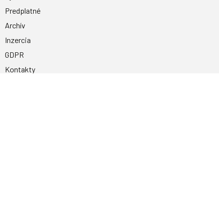
Predplatné
Archív
Inzercia
GDPR
Kontakty
Facebook
Magnetpress.online
© 2023 Všetky práva vyhradené. Dizajn a
programovanie: