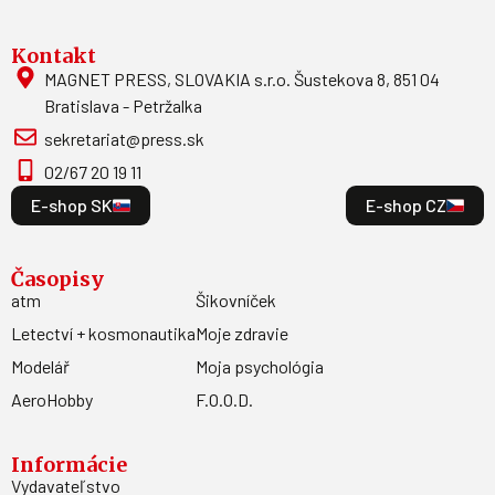
Kontakt
MAGNET PRESS, SLOVAKIA s.r.o. Šustekova 8, 851 04
Bratislava - Petržalka
sekretariat@press.sk
02/67 20 19 11
E-shop SK
E-shop CZ
Časopisy
atm
Šikovníček
Letectví + kosmonautika
Moje zdravie
Modelář
Moja psychológia
AeroHobby
F.O.O.D.
Informácie
Vydavateľstvo