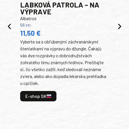
LABKOVÁ PATROLA – NA
VÝPRAVE
Albatros
56 str.
PR
11,50 €
RO
Vyberte sa s obľúbenými záchranárskymi
Egm
šteniatkami na výpravu do džungle. Čakajú
192 s
14
vás dve rozprávky o dobrodružstvách
zohratého tímu známych hrdinov. Prečítajte
V te
si, čo všetko zažili, keď sledovali neznáme
dobr
zviera, alebo ako dopadla lekárska prehliadka
a ic
u opičiek.
kama
divo
E-shop SK
uspa
všet
ste 
konc