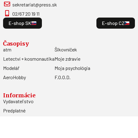
sekretariat@press.sk
02/67 20 19 11
E-shop SK
E-shop CZ
Časopisy
atm
Šikovníček
Letectví + kosmonautika
Moje zdravie
Modelář
Moja psychológia
AeroHobby
F.O.O.D.
Informácie
Vydavateľstvo
Predplatné
Archív
Inzercia