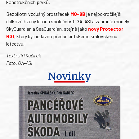
konstrukčních prvků.
Bezpilotní vzdušný prostředek
MQ-9B
je nejpokročilejší
dálkově řízený letoun společnosti GA-ASI a zahrnuje modely
SkyGuardian a SeaGuardian, stejně jako
nový Protector
RG1
, který byl nedávno předán britskému královskému
letectvu.
Text: Jiří Kučírek
Foto: GA-ASI
Novinky