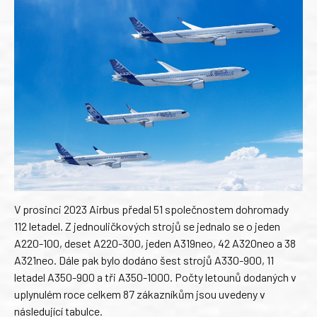
V prosinci 2023 Airbus předal 51 společnostem dohromady
112 letadel. Z jednouličkových strojů se jednalo se o jeden
A220-100, deset A220-300, jeden A319neo, 42 A320neo a 38
A321neo. Dále pak bylo dodáno šest strojů A330-900, 11
letadel A350-900 a tři A350-1000. Počty letounů dodaných v
uplynulém roce celkem 87 zákazníkům jsou uvedeny v
následující tabulce.