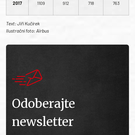
2017
1109
912
718
763
Text: Jiří Kučírek
Ilustrační foto: Airbus
Odoberajte
newsletter