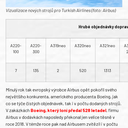
Vizualizace nových strojů pro Turkish Airlines (foto: Airbus)
Hrubé objednávky dopravn
A220-
A220-
A319neo
A320neo
A321neo
A
100
300
7
135
2
520
1313
Minulý rok tak evropský výrobce Airbus opět pokořil svého
největšího konkurenta, amerického producenta Boeing, jak
co se týče čistých objednávek, tak i v počtu dodaných strojů.
V zakázkách
Boeing, který loni předal 528 letadel
, firmu
Airbus v dodávkách naposledy překonal jen velice těsně v
roce 2018. V témže roce pak nad Airbusem zvítězil i v počtu