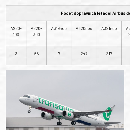
Počet dopravních letadel Airbus 
A220-
A220-
A319neo
A320neo
A321neo
A
100
300
3
65
7
247
317