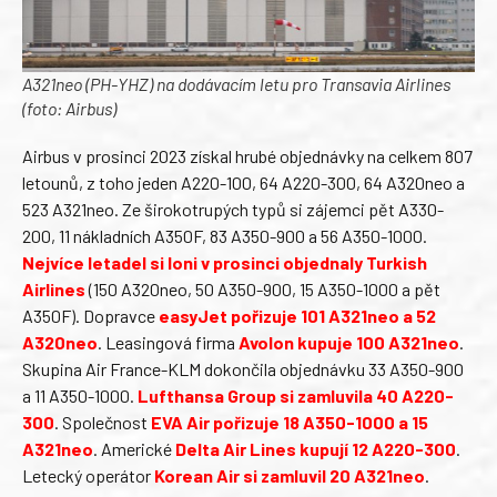
A321neo (PH-YHZ) na dodávacím letu pro Transavia Airlines
(foto: Airbus)
Airbus v prosinci 2023 získal hrubé objednávky na celkem 807
letounů, z toho jeden A220-100, 64 A220-300, 64 A320neo a
523 A321neo. Ze širokotrupých typů si zájemci pět A330-
200, 11 nákladních A350F, 83 A350-900 a 56 A350-1000.
Nejvíce letadel si loni v prosinci objednaly Turkish
Airlines
(150 A320neo, 50 A350-900, 15 A350-1000 a pět
A350F). Dopravce
easyJet pořizuje 101 A321neo a 52
A320neo
. Leasingová firma
Avolon kupuje 100 A321neo
.
Skupina Air France-KLM dokončila objednávku 33 A350-900
a 11 A350-1000.
Lufthansa Group si zamluvila 40 A220-
300
. Společnost
EVA Air pořizuje 18 A350-1000 a 15
A321neo
. Americké
Delta Air Lines kupují 12 A220-300
.
Letecký operátor
Korean Air si zamluvil 20 A321neo
.