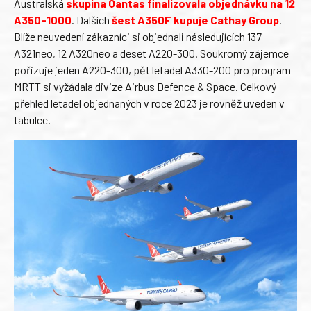
Australská
skupina Qantas finalizovala objednávku na 12
A350-1000
. Dalších
šest A350F kupuje Cathay Group
.
Blíže neuvedení zákazníci si objednali následujících 137
A321neo, 12 A320neo a deset A220-300. Soukromý zájemce
pořizuje jeden A220-300, pět letadel A330-200 pro program
MRTT si vyžádala divize Airbus Defence & Space. Celkový
přehled letadel objednaných v roce 2023 je rovněž uveden v
tabulce.