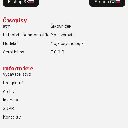
E-shop SK
E-shop CZ
Časopisy
atm
Šikovníček
Letectví + kosmonautika
Moje zdravie
Modelář
Moja psychológia
AeroHobby
F.O.O.D.
Informácie
Vydavateľstvo
Predplatné
Archív
Inzercia
GDPR
Kontakty