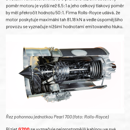
poměr motoru je vyšší než 6,5:1 a jeho celkový tlakový poměr
by měl překročit hodnotu 50:1. Firma Rolls-Royce udává, že
motor poskytuje maximální tah 81,18 kN a vedle úspornějšího
provozu se vyznačuje nižšími hodnotami emitovaného hluku.
Řez pohonnou jednotkou Pearl 700 (foto: Rolls-Royce)
Bizjet
G700
se vyznačuje nejprostornější kabinou ve své