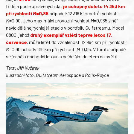
třídě a podle upravených dat
je schopný doletu 14 353 km
při rychlosti
M
=0,85
případně 12 316 kilometrů rychlostí
M
=0,90. Jeho maximální provozní rychlost
M
=0,935 z něj
navíc dělá nejrychlejší letadlo v portfoliu Gulfstreamu. Model
G800, jehož
druhý exemplář vzlétl teprve letos 17.
července
, může letět do vzdálenosti 12 964 km při rychlosti
M
=0,90 nebo 14 816 km při rychlosti
M
=0,85. V tomto případě
se jedná o obchodní letoun s nejdelším doletem na světě.
Text: Jiří Kučírek
Ilustrační foto: Gulfstream Aerospace a Rolls-Royce