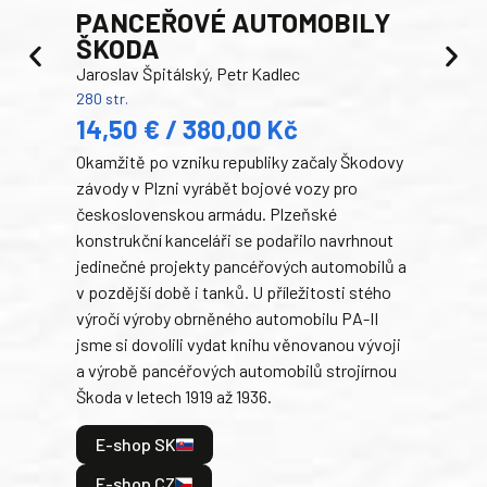
PANCEŘOVÉ AUTOMOBILY
ŠKODA
TA
Jaroslav Špitálský, Petr Kadlec
Ben
280 str.
352 s
14,50 € / 380,00 Kč
22
Okamžitě po vzniku republiky začaly Škodovy
Tank
závody v Plzni vyrábět bojové vozy pro
býva
československou armádu. Plzeňské
Rusk
konstrukční kanceláři se podařilo navrhnout
armá
jedinečné projekty pancéřových automobilů a
stře
v pozdější době i tanků. U příležitosti stého
při 
výročí výroby obrněného automobilu PA-II
blíz
jsme si dovolili vydat knihu věnovanou vývoji
tank
a výrobě pancéřových automobilů strojírnou
v lé
Škoda v letech 1919 až 1936.
tak 
hrdi
E-shop SK
je: 
odeh
E-shop CZ