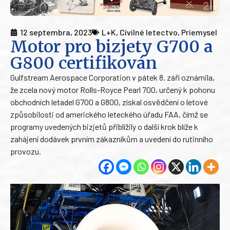
12 septembra, 2023
L+K
,
Civilné letectvo
,
Priemysel
Motor pro bizjety G700 a
G800 certifikován
Gulfstream Aerospace Corporation v pátek 8. září oznámila,
že zcela nový motor Rolls-Royce Pearl 700, určený k pohonu
obchodních letadel G700 a G800, získal osvědčení o letové
způsobilosti od amerického leteckého úřadu FAA, čímž se
programy uvedených bizjetů přiblížily o další krok blíže k
zahájení dodávek prvním zákazníkům a uvedení do rutinního
provozu.