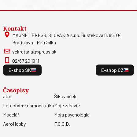
Kontakt
MAGNET PRESS, SLOVAKIA s.r.o. Šustekova 8, 851 04
Bratislava - Petržalka
sekretariat@press.sk
02/67 20 19 11
E-shop SK
E-shop CZ
Časopisy
atm
Šikovníček
Letectví + kosmonautika
Moje zdravie
Modelář
Moja psychológia
AeroHobby
F.O.O.D.