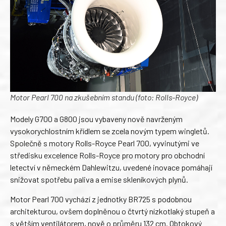
Motor Pearl 700 na zkušebním standu (foto: Rolls-Royce)
Modely G700 a G800 jsou vybaveny nově navrženým
vysokorychlostním křídlem se zcela novým typem wingletů.
Společně s motory Rolls-Royce Pearl 700, vyvinutými ve
středisku excelence Rolls-Royce pro motory pro obchodní
letectví v německém Dahlewitzu, uvedené inovace pomáhají
snižovat spotřebu paliva a emise skleníkových plynů.
Motor Pearl 700 vychází z jednotky BR725 s podobnou
architekturou, ovšem doplněnou o čtvrtý nízkotlaký stupeň a
s větším ventilátorem, nově o průměru 132 cm. Obtokový