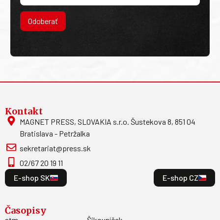
Odoberať
Kontakt
MAGNET PRESS, SLOVAKIA s.r.o. Šustekova 8, 851 04
Bratislava - Petržalka
sekretariat@press.sk
02/67 20 19 11
E-shop SK
E-shop CZ
Časopisy
atm
Šikovníček