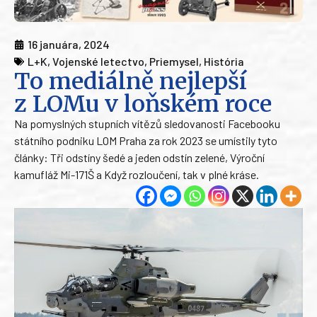
16 januára, 2024
L+K
,
Vojenské letectvo
,
Priemysel
,
História
To mediálně nejlepší
z LOMu v loňském roce
Na pomyslných stupních vítězů sledovanosti Facebooku
státního podniku LOM Praha za rok 2023 se umístily tyto
články: Tři odstíny šedé a jeden odstín zelené, Výroční
kamufláž Mi-171Š a Když rozloučení, tak v plné kráse.