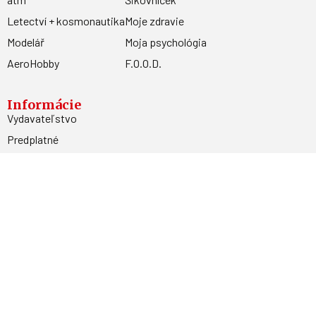
Letectví + kosmonautika
Moje zdravie
Modelář
Moja psychológia
AeroHobby
F.O.O.D.
Informácie
Vydavateľstvo
Predplatné
Archív
Inzercia
GDPR
Kontakty