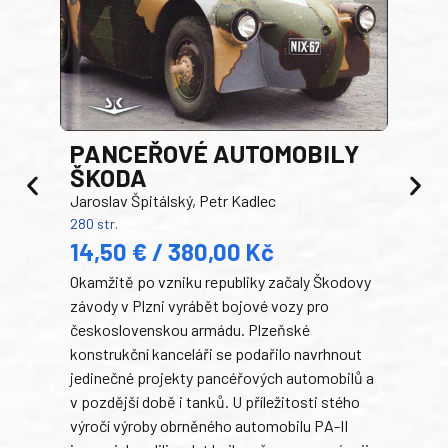
PANCEŘOVÉ AUTOMOBILY
ŠKODA
TA
Jaroslav Špitálský, Petr Kadlec
Ben
280 str.
352 s
14,50 € / 380,00 Kč
22
Okamžitě po vzniku republiky začaly Škodovy
Tank
závody v Plzni vyrábět bojové vozy pro
býva
československou armádu. Plzeňské
Rusk
konstrukční kanceláři se podařilo navrhnout
armá
jedinečné projekty pancéřových automobilů a
stře
v pozdější době i tanků. U příležitosti stého
při 
výročí výroby obrněného automobilu PA-II
blíz