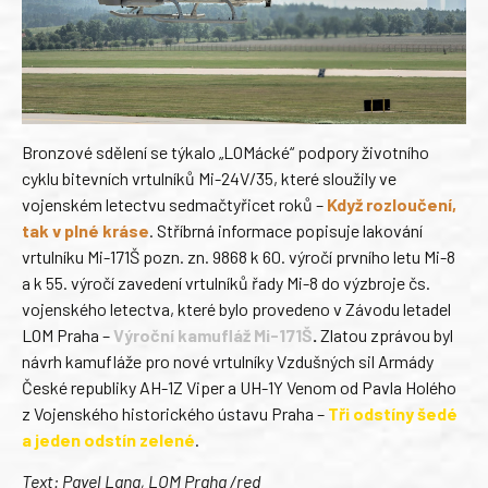
Bronzové sdělení se týkalo „LOMácké“ podpory životního
cyklu bitevních vrtulníků Mi-24V/35, které sloužily ve
vojenském letectvu sedmačtyřicet roků –
Když rozloučení,
tak v plné kráse
. Stříbrná informace popisuje lakování
vrtulníku Mi-171Š pozn. zn. 9868 k 60. výročí prvního letu Mi-8
a k 55. výročí zavedení vrtulníků řady Mi-8 do výzbroje čs.
vojenského letectva, které bylo provedeno v Závodu letadel
LOM Praha –
Výroční kamufláž Mi-171Š
.
Zlatou zprávou byl
návrh kamufláže pro nové vrtulníky Vzdušných sil Armády
České republiky AH-1Z Viper a UH-1Y Venom od Pavla Holého
z Vojenského historického ústavu Praha –
Tři odstíny šedé
a jeden odstín zelené
.
Text: Pavel Lang, LOM Praha /red