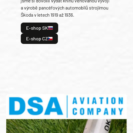
jsme si dovolili vydat knihu věnovanou vývoji
tank
a výrobě pancéřových automobilů strojírnou
v lé
Škoda v letech 1919 až 1936.
tak 
hrdi
E-shop SK
je: 
odeh
E-shop CZ
bitv
E
E