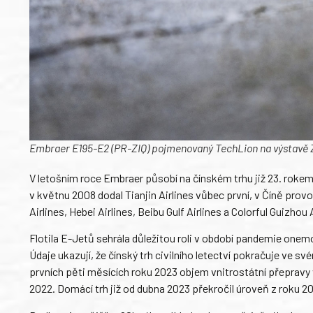
Embraer E195-E2 (PR-ZIQ) pojmenovaný TechLion na výstavě Z
V letošním roce Embraer působí na čínském trhu již 23. rokem
v květnu 2008 dodal Tianjin Airlines vůbec první, v Číně prov
Airlines, Hebei Airlines, Beibu Gulf Airlines a Colorful Guizhou A
Flotila E-Jetů sehrála důležitou roli v období pandemie onem
Údaje ukazují, že čínský trh civilního letectví pokračuje v
prvních pěti měsících roku 2023 objem vnitrostátní přepravy v
2022. Domácí trh již od dubna 2023 překročil úroveň z roku 