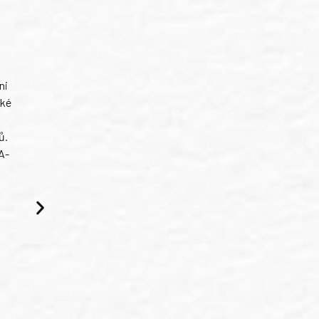
ni
ské
ů.
A-