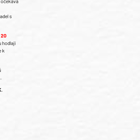
, očekává
adel s
 20
 hodlají
e k
ů
.
K.