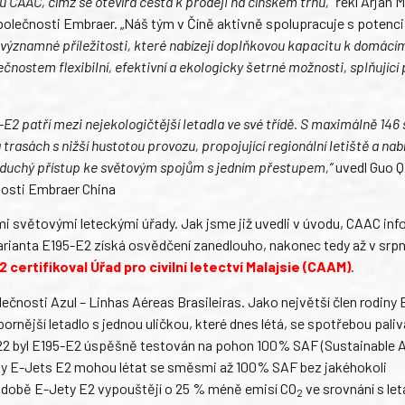
 CAAC, čímž se otevírá cesta k prodeji na čínském trhu,“
řekl Arjan M
 společnosti Embraer. „Náš tým v Číně aktivně spolupracuje s potenci
ně významné příležitosti, které nabízejí doplňkovou kapacitu k domácí
nostem flexibilní, efektivní a ekologicky šetrné možnosti, splňující
95-E2 patří mezi nejekologičtější letadla ve své třídě. S maximálně 146
rasách s nižší hustotou provozu, propojující regionální letiště a nabí
dnoduchý přístup ke světovým spojům s jedním přestupem,“
uvedl Guo Q
nosti Embraer China
mi světovými leteckými úřady. Jak jsme již uvedli v úvodu, CAAC inf
 varianta E195-E2 získá osvědčení zanedlouho, nakonec tedy až v srpn
certifikoval Úřad pro civilní letectví Malajsie (CAAM)
.
čnosti Azul – Linhas Aéreas Brasileiras. Jako největší člen rodiny 
rnější letadlo s jednou uličkou, které dnes létá, se spotřebou paliv
2022 byl E195-E2 úspěšně testován na pohon 100% SAF (Sustainable 
rodiny E-Jets E2 mohou létat se směsmi až 100% SAF bez jakéhokoli
 době E-Jety E2 vypouštějí o 25 % méně emisí CO
ve srovnání s let
2