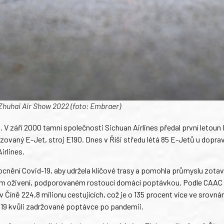
huhai Air Show 2022 (foto: Embraer)
. V září 2000 tamní společnosti Sichuan Airlines předal první letoun
ozovaný E-Jet, stroj E190. Dnes v Říši středu létá 85 E-Jetů u dopra
irlines.
ocnění Covid-19, aby udržela klíčové trasy a pomohla průmyslu zotavi
e svém oživení, podporovaném rostoucí domácí poptávkou. Podle CAAC
 Číně 224,8 milionu cestujících, což je o 135 procent více ve srovná
2019 kvůli zadržované poptávce po pandemii.