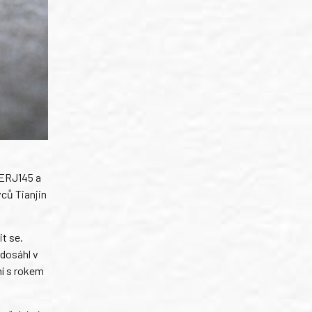
 ERJ145 a
vců Tianjin
t se.
 dosáhl v
ní s rokem