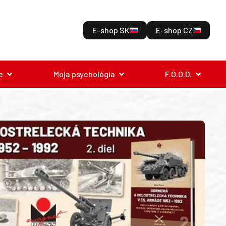
E-shop SK
E-shop CZ
e
Moja psychológia
F.O.O.D.