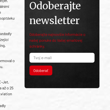
eijer,
Odoberajte
álními
m
newsletter
 poptávku
 sedadly
Odoberajte najnovšie informácie o
zející
našej ponuke do Vašej emailovej
ing,
schránky.
ormoval o
u.
Odoberať
E-Jet,
a až o 25
Aviation
adly