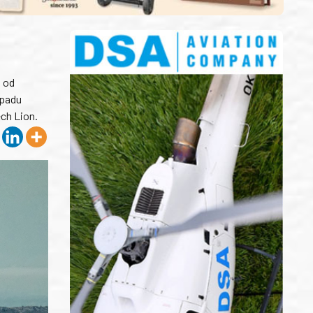
l od
opadu
ch Lion.