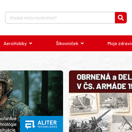
AeroHobby
Šikovníček
Moje zdravi